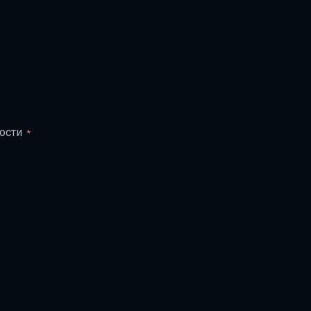
ости
*