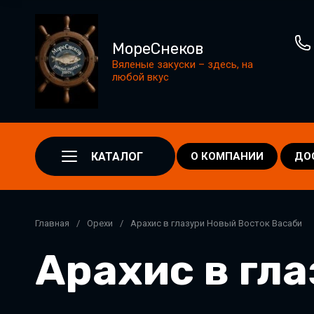
МореСнеков
Вяленые закуски – здесь, на
любой вкус
КАТАЛОГ
О КОМПАНИИ
ДО
Главная
/
Орехи
/
Арахис в глазури Новый Восток Васаби
Арахис в гл