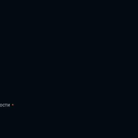
ости
*