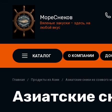
МореСнеков
Вяленые закуски – здесь, на
любой вкус
КАТАЛОГ
О КОМПАНИИ
ДО
Главная
/
Продукты из Азии
/
Азиатские снеки из соевого м
Азиатские сн