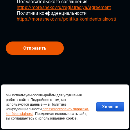
Пользовательского соглашения
https://moresnekov.ru/registraciya/agreement
Политики конфиденциальности
https://moresnekov.ru/politika-konfidentsialnosti
Отправить
2022 - 2026
Мы используем cookie-файлы для улучшения
работы сайта. Подробнее о том, как
используются данные — в Политике
Хорошо
конфиденциальности
https://moresnekov.ru/politika-
konfidentsialnosti
.
Продолжая использовать сайт,
вы соглашаетесь с использованием cookie.
Создать сайт
в Мегагрупп.ру